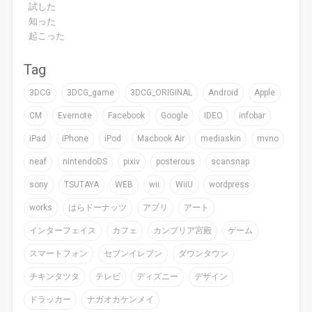
試した
知った
起こった
Tag
3DCG
3DCG_game
3DCG_ORIGINAL
Android
Apple
CM
Evernote
Facebook
Google
IDEO
infobar
iPad
iPhone
iPod
Macbook Air
mediaskin
mvno
neaf
nintendoDS
pixiv
posterous
scansnap
sony
TSUTAYA
WEB
wii
WiiU
wordpress
works
はらドーナッツ
アプリ
アート
インターフェイス
カフェ
カンブリア宮殿
ゲーム
スマートフォン
セブンイレブン
ダウンタウン
チキンタツタ
テレビ
ディズニー
デザイン
ドラッカー
ナガオカケンメイ