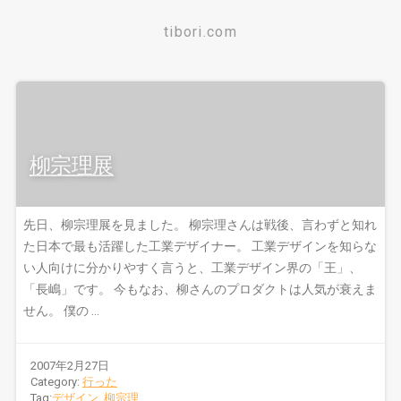
tibori.com
柳宗理展
先日、柳宗理展を見ました。 柳宗理さんは戦後、言わずと知れ
た日本で最も活躍した工業デザイナー。 工業デザインを知らな
い人向けに分かりやすく言うと、工業デザイン界の「王」、
「長嶋」です。 今もなお、柳さんのプロダクトは人気が衰えま
せん。 僕の …
2007年2月27日
Category:
行った
Tag:
デザイン
,
柳宗理