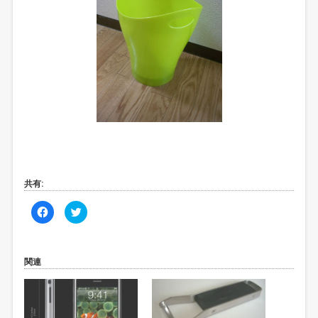
共有:
F
ク
a
リ
c
ッ
e
ク
b
し
o
て
o
T
関連
k
w
で
i
共
t
有
t
す
e
る
r