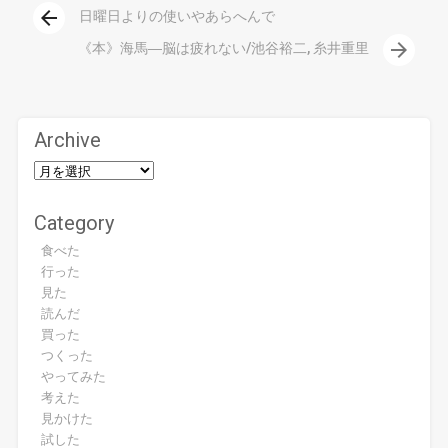
arrow_back
日曜日よりの使いやあらへんで
arrow_forward
《本》海馬―脳は疲れない/池谷裕二, 糸井重里
Archive
Category
食べた
行った
見た
読んだ
買った
つくった
やってみた
考えた
見かけた
試した