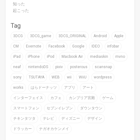
知った
起こった
Tag
3DCG
3DCG_game
3DCG_ORIGINAL
Android
Apple
CM
Evernote
Facebook
Google
IDEO
infobar
iPad
iPhone
iPod
Macbook Air
mediaskin
mvno
neaf
nintendoDS
pixiv
posterous
scansnap
sony
TSUTAYA
WEB
wii
WiiU
wordpress
works
はらドーナッツ
アプリ
アート
インターフェイス
カフェ
カンブリア宮殿
ゲーム
スマートフォン
セブンイレブン
ダウンタウン
チキンタツタ
テレビ
ディズニー
デザイン
ドラッカー
ナガオカケンメイ