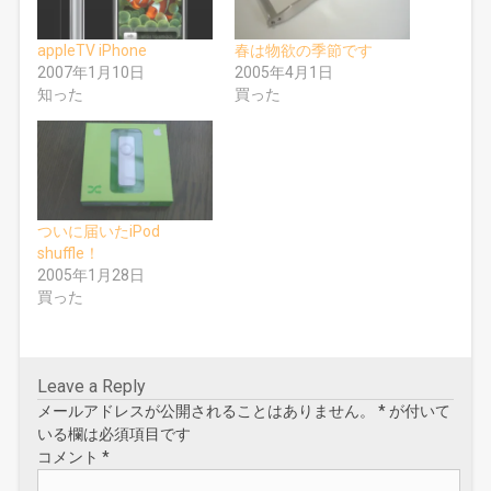
に
で
は
共
ク
有
リ
(
appleTV iPhone
春は物欲の季節です
ッ
新
ク
し
2007年1月10日
2005年4月1日
し
い
知った
買った
て
ウ
く
ィ
だ
ン
さ
ド
い
ウ
(
で
新
開
し
き
い
ま
ウ
す
ィ
)
ついに届いたiPod
ン
ド
shuffle！
ウ
2005年1月28日
で
開
買った
き
ま
す
)
Leave a Reply
メールアドレスが公開されることはありません。
*
が付いて
いる欄は必須項目です
コメント
*