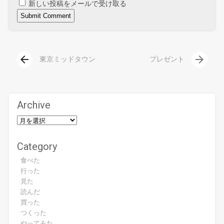
新しい投稿をメールで受け取る
arrow_back
arrow_forward
東京ミッドタウン
プレゼント
Archive
Category
食べた
行った
見た
読んだ
買った
つくった
やってみた