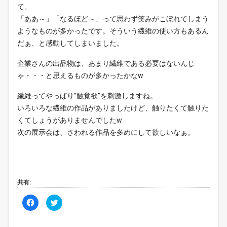
て、
「ああ～」「なるほど～」って思わず笑みがこぼれてしまう
ようなものが多かったです。そういう繊維の使い方もあるん
だぁ、と感動してしまいました。
企業さんの出品物は、あまり繊維である必要はないんじ
ゃ・・・と思えるものが多かったかなw
繊維ってやっぱり”触覚欲”を刺激しますね。
いろいろな繊維の作品がありましたけど、触りたくて触りた
くてしょうがありませんでしたw
次の展示会は、さわれる作品を多めにして欲しいなぁ。
共有:
F
ク
a
リ
c
ッ
e
ク
b
し