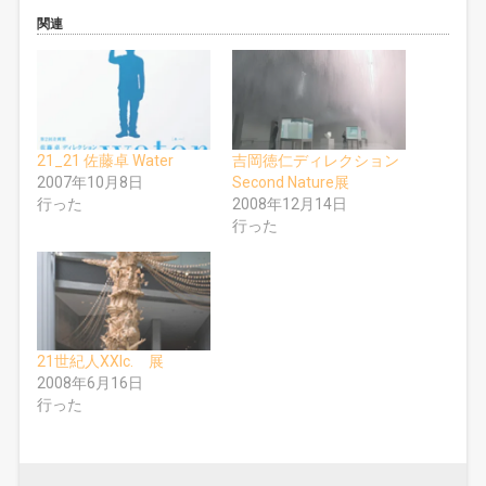
o
て
o
T
関連
k
w
で
i
共
t
有
t
す
e
る
r
に
で
は
共
ク
有
リ
(
21_21 佐藤卓 Water
吉岡徳仁ディレクション
ッ
新
ク
し
2007年10月8日
Second Nature展
し
い
行った
2008年12月14日
て
ウ
く
ィ
行った
だ
ン
さ
ド
い
ウ
(
で
新
開
し
き
い
ま
ウ
す
ィ
)
ン
ド
21世紀人XXIc. 展
ウ
2008年6月16日
で
開
行った
き
ま
す
)