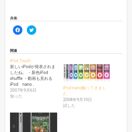
共有:
F
ク
a
リ
c
ッ
e
ク
b
し
o
て
o
T
関連
k
w
で
i
iPod Touch
共
t
有
t
新しいiPodが発表されま
す
e
る
r
したね。 ・新色iPod
に
で
shuffle ・動画も見れる
は
共
ク
有
iPod nano…
リ
(
iPod nano触ってきまし
ッ
新
2007年9月6日
ク
し
た
知った
し
い
2008年9月10日
て
ウ
く
ィ
試した
だ
ン
さ
ド
い
ウ
(
で
新
開
し
き
い
ま
ウ
す