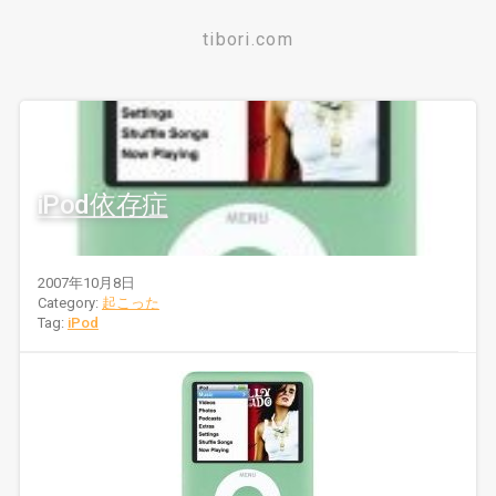
tibori.com
iPod依存症
2007年10月8日
Category:
起こった
Tag:
iPod