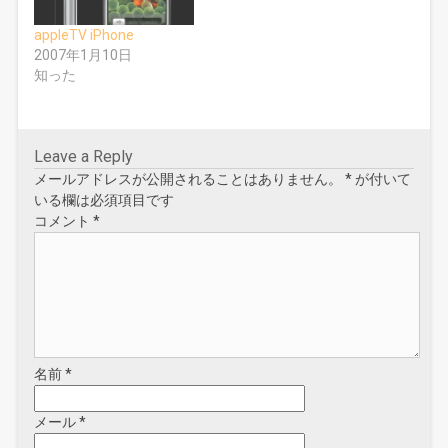
ィ
)
ン
ド
appleTV iPhone
ウ
2007年1月10日
で
開
知った
き
ま
す
)
Leave a Reply
メールアドレスが公開されることはありません。
*
が付いて
いる欄は必須項目です
コメント
*
名前
*
メール
*