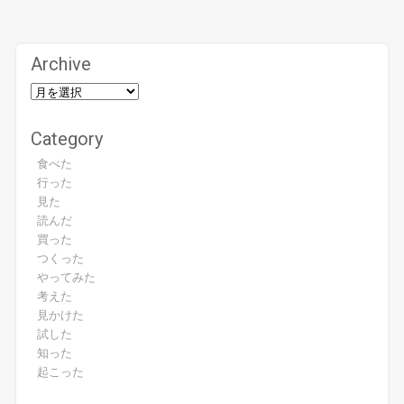
Archive
Category
食べた
行った
見た
読んだ
買った
つくった
やってみた
考えた
見かけた
試した
知った
起こった