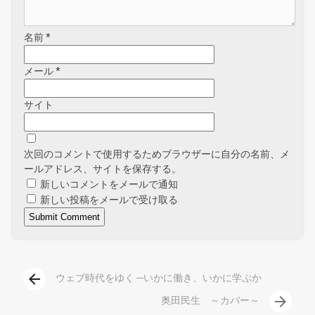
名前
*
メール
*
サイト
次回のコメントで使用するためブラウザーに自分の名前、メ
ールアドレス、サイトを保存する。
新しいコメントをメールで通知
新しい投稿をメールで受け取る
arrow_back
ウェブ時代をゆく ─いかに働き、いかに学ぶか
arrow_forward
奥田民生 ～カバー～