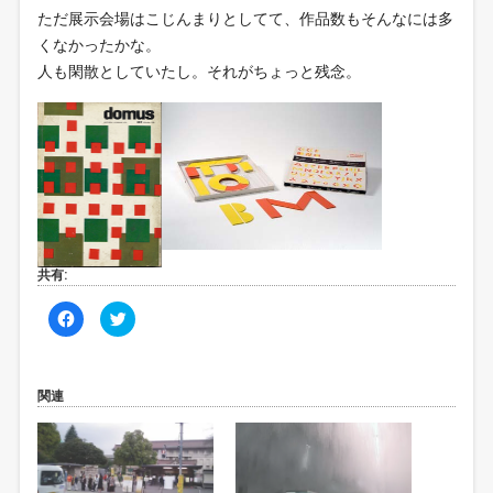
ただ展示会場はこじんまりとしてて、作品数もそんなには多
くなかったかな。
人も閑散としていたし。それがちょっと残念。
共有:
F
ク
a
リ
c
ッ
e
ク
b
し
o
て
o
T
関連
k
w
で
i
共
t
有
t
す
e
る
r
に
で