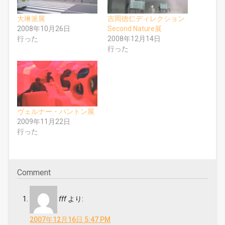
は
共
ク
有
リ
(
大琳派展
吉岡徳仁ディレクション
ッ
新
ク
し
2008年10月26日
Second Nature展
し
い
行った
2008年12月14日
て
ウ
く
ィ
行った
だ
ン
さ
ド
い
ウ
(
で
新
開
し
き
い
ま
ウ
す
ィ
)
ン
ド
ヴェルナー・パントン展
ウ
2009年11月22日
で
開
行った
き
ま
す
)
Comment
fff
より:
2007年12月16日 5:47 PM