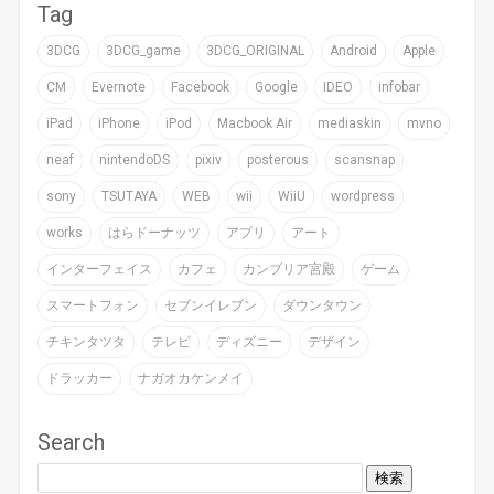
Tag
3DCG
3DCG_game
3DCG_ORIGINAL
Android
Apple
CM
Evernote
Facebook
Google
IDEO
infobar
iPad
iPhone
iPod
Macbook Air
mediaskin
mvno
neaf
nintendoDS
pixiv
posterous
scansnap
sony
TSUTAYA
WEB
wii
WiiU
wordpress
works
はらドーナッツ
アプリ
アート
インターフェイス
カフェ
カンブリア宮殿
ゲーム
スマートフォン
セブンイレブン
ダウンタウン
チキンタツタ
テレビ
ディズニー
デザイン
ドラッカー
ナガオカケンメイ
Search