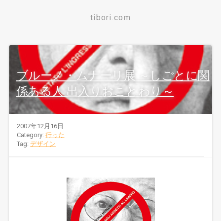
tibori.com
ブルーノ・ムナーリ展 ～しごとに関
係ある人 出入りおことわり～
2007年12月16日
Category:
行った
Tag:
デザイン