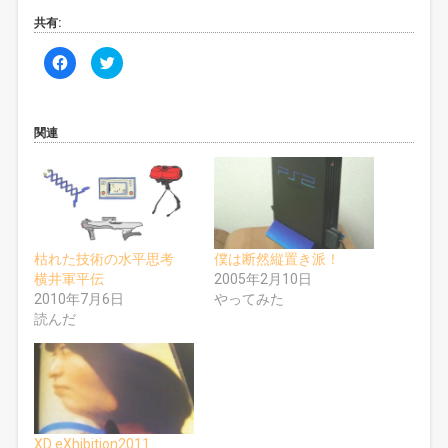
共有:
F
ク
a
リ
c
ッ
e
ク
b
し
o
て
o
T
関連
k
w
で
i
共
t
有
t
す
e
る
r
に
で
は
共
ク
有
リ
(
枯れた技術の水平思考
僕は断然縦置き派！
ッ
新
ク
し
横井軍平伝
2005年2月10日
し
い
2010年7月6日
やってみた
て
ウ
く
ィ
読んだ
だ
ン
さ
ド
い
ウ
(
で
新
開
し
き
い
ま
ウ
す
ィ
)
ン
ド
XD eXhibition2011