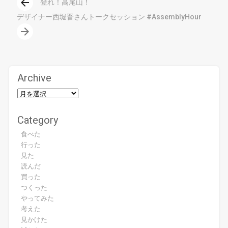
arrow_back
登れ！高尾山！
デザイナー西堀晋さんトークセッション #AssemblyHour
arrow_forward
Archive
Category
食べた
行った
見た
読んだ
買った
つくった
やってみた
考えた
見かけた