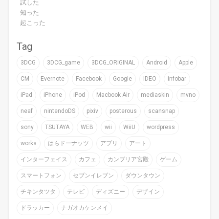
試した
知った
起こった
Tag
3DCG
3DCG_game
3DCG_ORIGINAL
Android
Apple
CM
Evernote
Facebook
Google
IDEO
infobar
iPad
iPhone
iPod
Macbook Air
mediaskin
mvno
neaf
nintendoDS
pixiv
posterous
scansnap
sony
TSUTAYA
WEB
wii
WiiU
wordpress
works
はらドーナッツ
アプリ
アート
インターフェイス
カフェ
カンブリア宮殿
ゲーム
スマートフォン
セブンイレブン
ダウンタウン
チキンタツタ
テレビ
ディズニー
デザイン
ドラッカー
ナガオカケンメイ