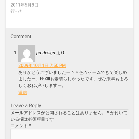
ウ
2011年5月8日
で
開
行った
き
ま
す
)
Comment
pd-design
より:
2009年10月1日 7:50 PM
ありがとうございましたー＾＾色々ゲームできて楽しめ
ましたー。FFXIIIも素晴らしかったです。ぜひ来年もよろ
しくおねがいしますー。
返信
Leave a Reply
メールアドレスが公開されることはありません。
*
が付いて
いる欄は必須項目です
コメント
*