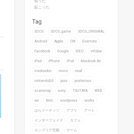
知った
起こった
Tag
3DCG
3DCG_game
3DCG_ORIGINAL
Android
Apple
CM
Evernote
Facebook
Google
IDEO
infobar
iPad
iPhone
iPod
Macbook Air
mediaskin
mvno
neaf
nintendoDS
pixiv
posterous
scansnap
sony
TSUTAYA
WEB
wii
WiiU
wordpress
works
はらドーナッツ
アプリ
アート
インターフェイス
カフェ
カンブリア宮殿
ゲーム