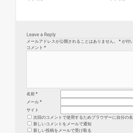
(
で
新
開
し
き
い
ま
ウ
す
ィ
)
ン
ド
ウ
で
Leave a Reply
開
き
メールアドレスが公開されることはありません。
*
が付
ま
す
コメント
*
)
名前
*
メール
*
サイト
次回のコメントで使用するためブラウザーに自分の
新しいコメントをメールで通知
新しい投稿をメールで受け取る