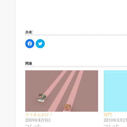
共有:
F
ク
a
リ
c
ッ
e
ク
b
し
o
て
o
T
関連
k
w
で
i
共
t
有
t
す
e
る
r
に
で
は
共
ク
有
リ
(
ッ
新
ク
し
し
い
て
ウ
く
ィ
ぞうきんがけ！
雷門
だ
ン
2009年8月9日
2010年3月2
さ
ド
い
ウ
つくった
つくった