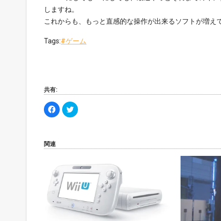
しますね。
これからも、もっと直感的な操作が出来るソフトが増え
Tags:
#
ゲーム
共有:
F
ク
a
リ
c
ッ
e
ク
b
し
o
て
o
T
関連
k
w
で
i
共
t
有
t
す
e
る
r
に
で
は
共
ク
有
リ
(
ッ
新
ク
し
し
い