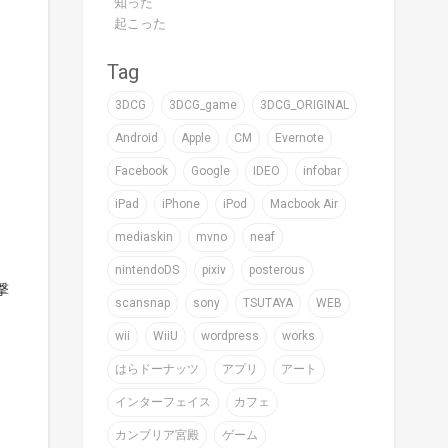
知った
起こった
Tag
3DCG
3DCG_game
3DCG_ORIGINAL
Android
Apple
CM
Evernote
Facebook
Google
IDEO
infobar
iPad
iPhone
iPod
Macbook Air
mediaskin
mvno
neaf
nintendoDS
pixiv
posterous
撃
scansnap
sony
TSUTAYA
WEB
wii
WiiU
wordpress
works
はらドーナッツ
アプリ
アート
インターフェイス
カフェ
カンブリア宮殿
ゲーム