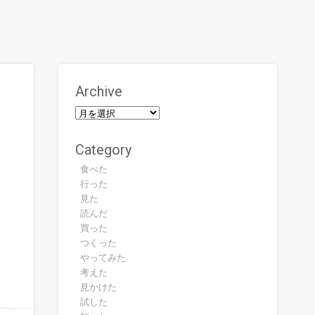
Archive
Category
食べた
行った
見た
読んだ
買った
つくった
やってみた
考えた
見かけた
試した