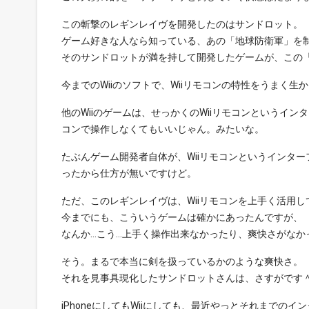
この斬撃のレギンレイヴを開発したのはサンドロット。
ゲーム好きな人なら知っている、あの「地球防衛軍」を
そのサンドロットが満を持して開発したゲームが、この
今までのWiiのソフトで、Wiiリモコンの特性をうまく生か
他のWiiのゲームは、せっかくのWiiリモコンというイ
コンで操作しなくてもいいじゃん。みたいな。
たぶんゲーム開発者自体が、Wiiリモコンというインタ
ったから仕方が無いですけど。
ただ、このレギンレイヴは、Wiiリモコンを上手く活用し
今までにも、こういうゲームは確かにあったんですが、
なんか…こう…上手く操作出来なかったり、爽快さがなか
そう。まるで本当に剣を扱っているかのような爽快さ。
それを見事具現化したサンドロットさんは、さすがです
iPhoneにしてもWiiにしても、最近やっとそれまで