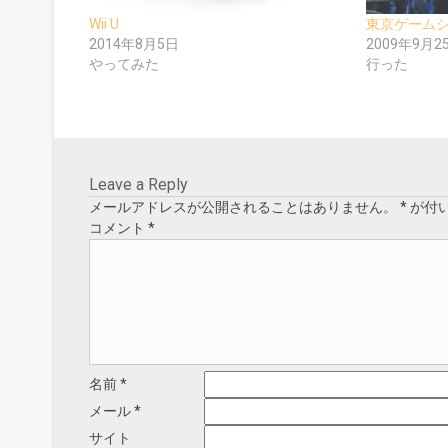
て
ウ
く
ィ
Wii U
東京ゲームショ
だ
ン
2014年8月5日
2009年9月2
さ
ド
い
ウ
やってみた
行った
(
で
新
開
し
き
い
ま
ウ
す
ィ
)
ン
ド
ウ
で
Leave a Reply
開
き
メールアドレスが公開されることはありません。
*
が付
ま
す
コメント
*
)
名前
*
メール
*
サイト