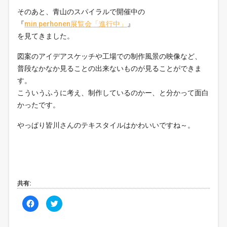
そのあと、青山のスパイラルで開催中の
『
min perhonen展覧会「進行中」
』
を見てきました。
図案のアイデアスケッチや工場での制作風景の映像など、
普段なかなか見ることの出来ないものが見ることができま
す。
こういうふうに考え、制作しているのかー、と分かって面白
かったです。
やっぱり皆川さんのテキスタイルはかわいいですね～。
共有:
F
ク
a
リ
c
ッ
e
ク
b
し