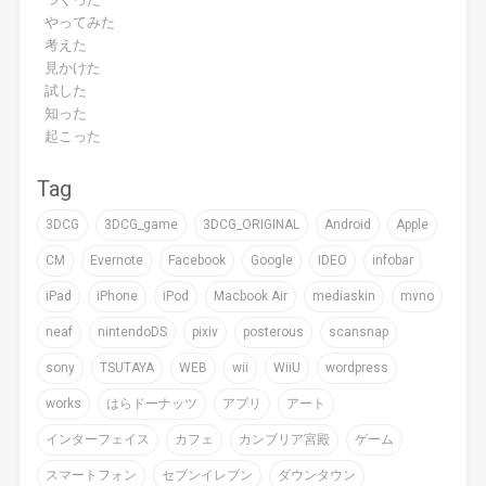
やってみた
考えた
見かけた
試した
知った
起こった
Tag
3DCG
3DCG_game
3DCG_ORIGINAL
Android
Apple
CM
Evernote
Facebook
Google
IDEO
infobar
iPad
iPhone
iPod
Macbook Air
mediaskin
mvno
neaf
nintendoDS
pixiv
posterous
scansnap
sony
TSUTAYA
WEB
wii
WiiU
wordpress
works
はらドーナッツ
アプリ
アート
インターフェイス
カフェ
カンブリア宮殿
ゲーム
スマートフォン
セブンイレブン
ダウンタウン