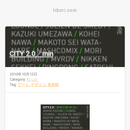
tibori.com
CITY 2.0／min
2010年10月12日
Category:
行った
Tag:
アート
,
デザイン
,
美術館