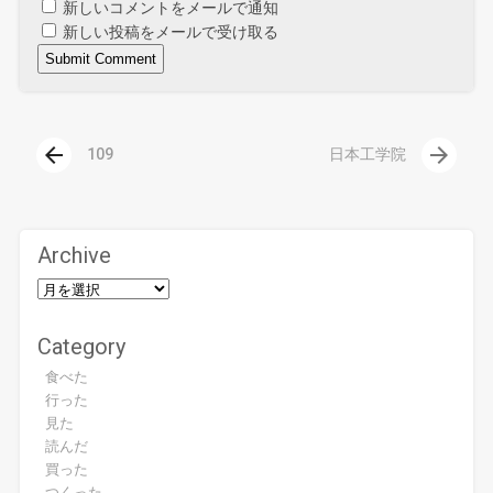
新しいコメントをメールで通知
新しい投稿をメールで受け取る
arrow_back
arrow_forward
109
日本工学院
Archive
Category
食べた
行った
見た
読んだ
買った
つくった