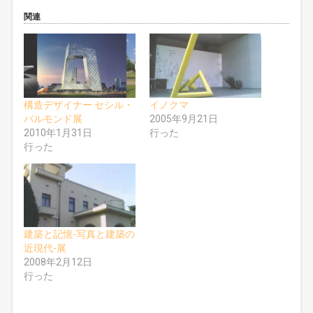
o
て
o
T
関連
k
w
で
i
共
t
有
t
す
e
る
r
に
で
は
共
ク
有
リ
(
構造デザイナー セシル・
イノクマ
ッ
新
ク
し
バルモンド展
2005年9月21日
し
い
2010年1月31日
行った
て
ウ
く
ィ
行った
だ
ン
さ
ド
い
ウ
(
で
新
開
し
き
い
ま
ウ
す
ィ
)
ン
ド
建築と記憶-写真と建築の
ウ
近現代-展
で
開
2008年2月12日
き
ま
行った
す
)