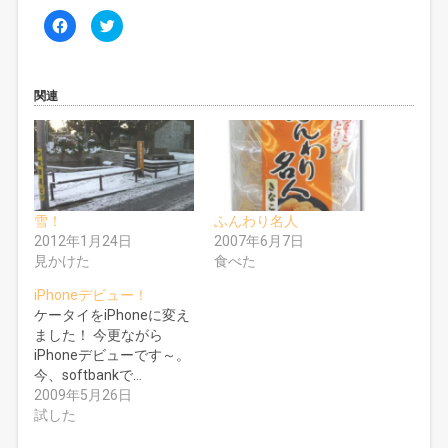
F
ク
a
リ
c
ッ
e
ク
b
し
o
て
o
T
関連
k
w
で
i
共
t
有
t
す
e
る
r
に
で
は
共
ク
有
リ
(
雪！
ふんわり名人
ッ
新
ク
し
2012年1月24日
2007年6月7日
し
い
見かけた
食べた
て
ウ
く
ィ
だ
ン
iPhoneデビュー！
さ
ド
い
ウ
ケータイをiPhoneに変え
(
で
新
開
ました！ 今更ながら
し
き
iPhoneデビューです～。
い
ま
ウ
す
今、softbankで…
ィ
)
ン
2009年5月26日
ド
試した
ウ
で
開