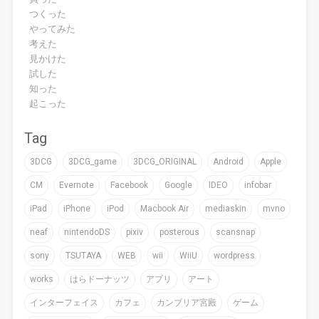
つくった
やってみた
考えた
見かけた
試した
知った
起こった
Tag
3DCG
3DCG_game
3DCG_ORIGINAL
Android
Apple
CM
Evernote
Facebook
Google
IDEO
infobar
iPad
iPhone
iPod
Macbook Air
mediaskin
mvno
neaf
nintendoDS
pixiv
posterous
scansnap
sony
TSUTAYA
WEB
wii
WiiU
wordpress
works
はらドーナッツ
アプリ
アート
インターフェイス
カフェ
カンブリア宮殿
ゲーム