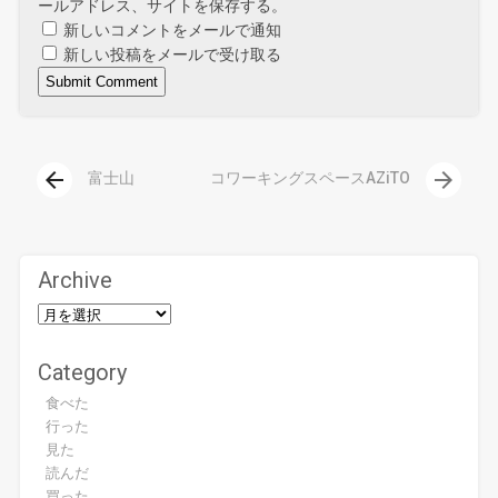
ールアドレス、サイトを保存する。
新しいコメントをメールで通知
新しい投稿をメールで受け取る
arrow_back
arrow_forward
富士山
コワーキングスペースAZiTO
Archive
Category
食べた
行った
見た
読んだ
買った