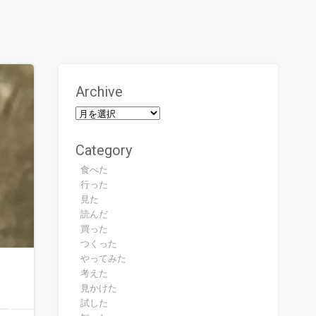
Archive
Category
食べた
行った
見た
読んだ
買った
つくった
やってみた
考えた
見かけた
試した