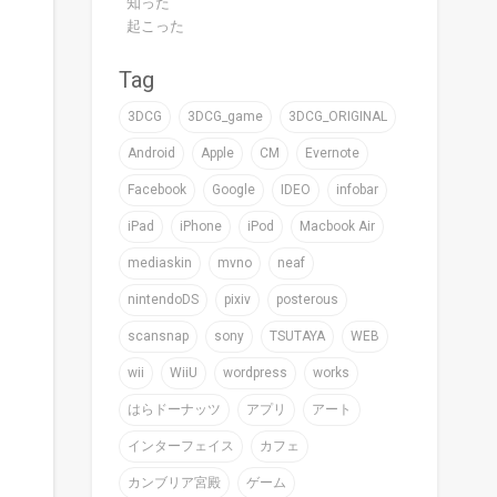
知った
起こった
Tag
3DCG
3DCG_game
3DCG_ORIGINAL
Android
Apple
CM
Evernote
Facebook
Google
IDEO
infobar
iPad
iPhone
iPod
Macbook Air
mediaskin
mvno
neaf
nintendoDS
pixiv
posterous
scansnap
sony
TSUTAYA
WEB
wii
WiiU
wordpress
works
はらドーナッツ
アプリ
アート
インターフェイス
カフェ
カンブリア宮殿
ゲーム