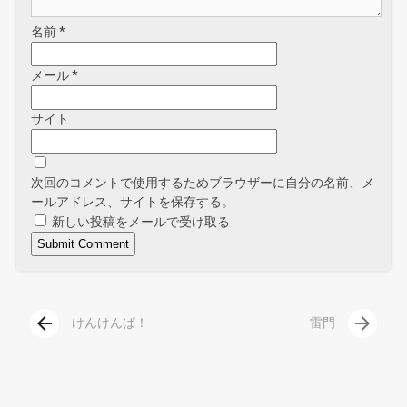
名前
*
メール
*
サイト
次回のコメントで使用するためブラウザーに自分の名前、メ
ールアドレス、サイトを保存する。
新しい投稿をメールで受け取る
arrow_back
arrow_forward
けんけんぱ！
雷門