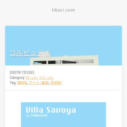
tibori.com
コルビュジエ
2007年7月20日
Category:
行った
,
つくった
Tag:
3DCG
,
アート
,
建築
,
美術館