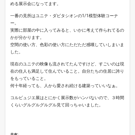
める展示会になってます。
一番の見所はユニテ・ダビタシオンの1/1模型体験コーナ
ー。
実際に部屋の中に入ってみると、いかに考えて作られてるの
かが分かります。
空間の使い方、色彩の使い方にただただ感嘆していしまいま
した。
現在のユニテの映像も流されてたんですけど、すごいのは現
在の住人も満足して住んでいること。自分たちの住居に誇り
をもっていること。
何十年経っても、人から愛され続ける建築っていいなぁ。
コルビュジエ展はとにかく展示数がハンパないので、３時間
くらいグルグルグルグル見て回っちゃいました。
共有: