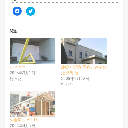
F
ク
a
リ
c
ッ
e
ク
b
し
o
て
o
T
関連
k
w
で
i
共
t
有
t
す
e
る
r
に
で
は
共
ク
有
リ
(
イノクマ
建築と記憶-写真と建築の
ッ
新
ク
し
2005年9月21日
近現代-展
し
い
行った
2008年2月12日
て
ウ
く
ィ
行った
だ
ン
さ
ド
い
ウ
(
で
新
開
し
き
い
ま
ウ
す
ィ
)
ン
ド
お台場シゲル城
ウ
2007年4月7日
で