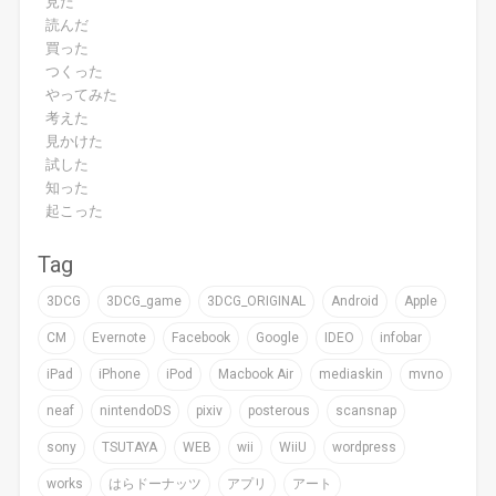
見た
読んだ
買った
つくった
やってみた
考えた
見かけた
試した
知った
起こった
Tag
3DCG
3DCG_game
3DCG_ORIGINAL
Android
Apple
CM
Evernote
Facebook
Google
IDEO
infobar
iPad
iPhone
iPod
Macbook Air
mediaskin
mvno
neaf
nintendoDS
pixiv
posterous
scansnap
sony
TSUTAYA
WEB
wii
WiiU
wordpress
works
はらドーナッツ
アプリ
アート